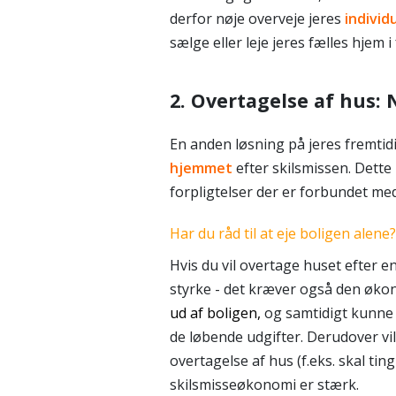
derfor nøje overveje jeres
individ
sælge eller leje jeres fælles hjem 
2. Overtagelse af hus: N
En anden løsning på jeres fremtidi
hjemmet
efter skilsmissen. Dett
forpligtelser der er forbundet med
Har du råd til at eje boligen alene?
Hvis du vil overtage huset efter 
styrke - det kræver også den øko
ud af boligen,
og samtidigt kunn
de løbende udgifter. Derudover vi
overtagelse af hus (f.eks. skal tin
skilsmisseøkonomi er stærk.