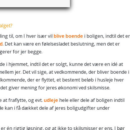
alget?
ing til, om I hver især vil
blive boende
i boligen, indtil det er
ud
. Det kan være en følelsesladet beslutning, men det er
ngerer for jer begge.
de i hjemmet, indtil det er solgt, kunne det være en idé at
ellem jer. Det vil sige, at vedkommende, der bliver boende i
edkommende, der er flyttet, et bestemt beløb i husleje hver
 det giver mening for jeres økonomi ved skilsmisse.
at fraflytte, og evt.
ud
leje
hele eller dele af boligen indtil
 kan i få dækket dele af jeres boligudgifter under
 er én rigtig løsning, og at ikke to skilsmisser er ens. I bør