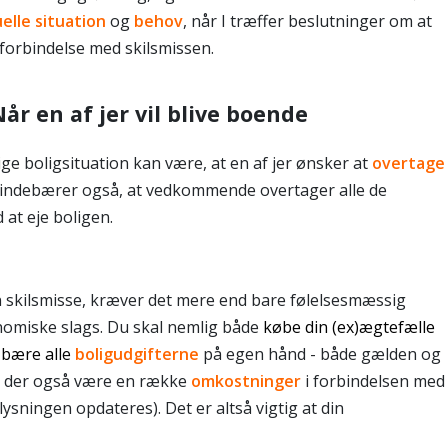
uelle situation
og
behov
, når I træffer beslutninger om at
i forbindelse med skilsmissen.
år en af jer vil blive boende
ge boligsituation kan være, at en af jer ønsker at
overtage
e indebærer også, at vedkommende overtager alle de
 at eje boligen.
en skilsmisse, kræver det mere end bare følelsesmæssig
nomiske slags. Du skal nemlig både
købe din (ex)ægtefælle
e
bære alle
boligudgifterne
på egen hånd - både gælden og
l der også være en række
omkostninger
i forbindelsen med
glysningen opdateres). Det er altså vigtig at din