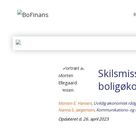
B
Skilsmis
boligøk
Morten E. Hansen
, Uvildig økonomisk rådg
Nanna S. Jørgensen
, Kommunikations- og 
Opdateret d. 26. april 2023