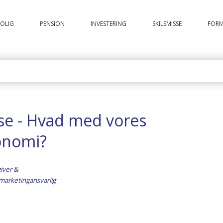
OLIG
PENSION
INVESTERING
SKILSMISSE
FOR
se - Hvad med vores
onomi?
iver &
marketingansvarlig