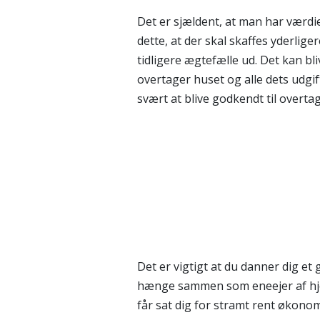
Det er sjældent, at man har værdie
dette, at der skal skaffes yderlige
tidligere ægtefælle ud. Det kan bli
overtager huset og alle dets udgif
svært at blive godkendt til overta
Hvad kigg
Det er vigtigt at du danner dig et
hænge sammen som eneejer af hjemm
får sat dig for stramt rent økono