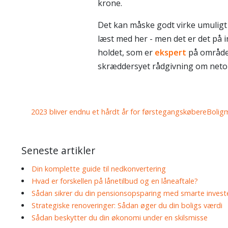
krone.
Det kan måske godt virke umuligt a
læst med her - men det er det på
holdet, som er
ekspert
på området 
skræddersyet rådgivning om netop
Indlæg
2023 bliver endnu et hårdt år for førstegangskøbere
Boligm
navigation
Seneste artikler
Din komplette guide til nedkonvertering
Hvad er forskellen på lånetilbud og en låneaftale?
Sådan sikrer du din pensionsopsparing med smarte invest
Strategiske renoveringer: Sådan øger du din boligs værdi
Sådan beskytter du din økonomi under en skilsmisse