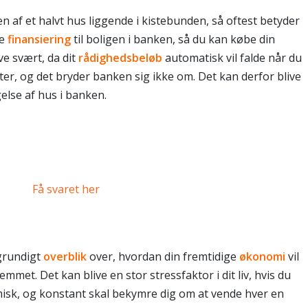
n af et halvt hus liggende i kistebunden, så oftest betyder
re
finansiering
til boligen i banken, så du kan købe din
ve svært, da dit
rådighedsbeløb
automatisk vil falde når du
ter, og det bryder banken sig ikke om. Det kan derfor blive
gelse af hus i banken.
er banken på efter skilsmissen?
Få svaret her
 grundigt
overblik
over, hvordan din fremtidige
økonomi
vil
et. Det kan blive en stor stressfaktor i dit liv, hvis du
misk, og konstant skal bekymre dig om at vende hver en