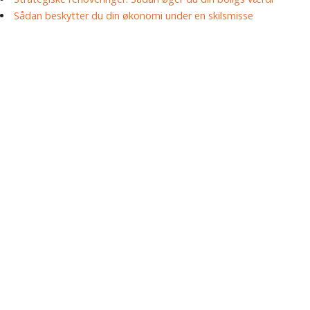
Sådan beskytter du din økonomi under en skilsmisse
Få 1 times gratis
rådgivning - Helt
uforpligtende
Tag kontrol over din
økonomi og giv dig selv den
bedste chance for succes
med vores professionelle
hjælp! Udfyld
kontaktformularen og bliv
kontaktet af en af vores
uvildige økonomiske
rådgivere omkring dine