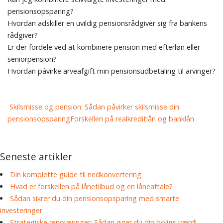
pensionsopsparing?
Hvordan adskiller en uvildig pensionsrådgiver sig fra bankens
rådgiver?
Er der fordele ved at kombinere pension med efterløn eller
seniorpension?
Hvordan påvirke arveafgift min pensionsudbetaling til arvinger?
Indlæg
Skilsmisse og pension: Sådan påvirker skilsmisse din
navigation
pensionsopsparing
Forskellen på realkreditlån og banklån
Seneste artikler
Din komplette guide til nedkonvertering
Hvad er forskellen på lånetilbud og en låneaftale?
Sådan sikrer du din pensionsopsparing med smarte
investeringer
Strategiske renoveringer: Sådan øger du din boligs værdi