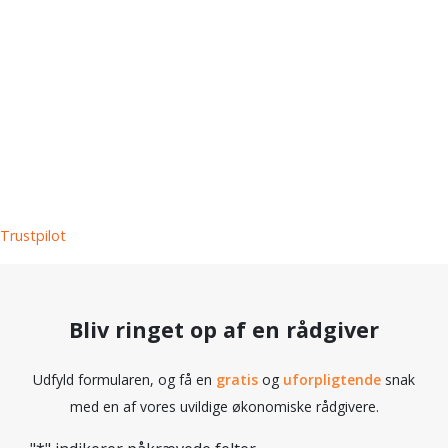
økonomiske spørgsmål.
Og det bedste af det hele er,
at den første snak ikke
koster dig noget, og så er
den 100% uforpligtende - så
hvorfor vente?
Trustpilot
Bliv ringet op af en rådgiver
Udfyld formularen, og få en
gratis
og
uforpligtende
snak
med en af vores uvildige økonomiske rådgivere.