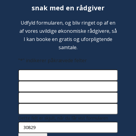
snak med en rådgiver
Udfyld formularen, og bliv ringet op af en
af vores uvildige økonomiske rådgivere, så
I kan booke en gratis og uforpligtende
samtale.
"
*
" indikerer påkrævede felter
Dette felt er skjult, når du får vist formularen