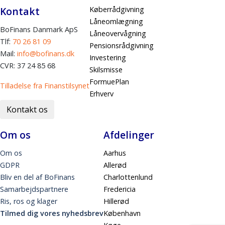
Kontakt
Køberrådgivning
Låneomlægning
BoFinans Danmark ApS
Låneovervågning
Tlf:
70 26 81 09
Pensionsrådgivning
Mail:
info@bofinans.dk
Investering
CVR: 37 24 85 68
Skilsmisse
FormuePlan
Tilladelse fra Finanstilsynet
Erhverv
Kontakt os
Om os
Afdelinger
Om os
Aarhus
GDPR
Allerød
Bliv en del af BoFinans
Charlottenlund
Samarbejdspartnere
Fredericia
Ris, ros og klager
Hillerød
Tilmed dig vores nyhedsbrev
København