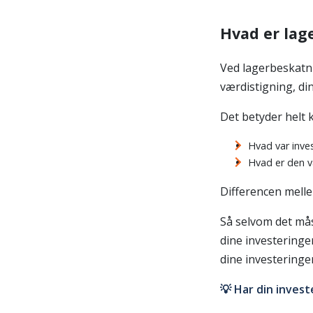
Hvad er lag
Ved lagerbeskatni
værdistigning, din
Det betyder helt k
Hvad var inve
Hvad er den v
Differencen melle
Så selvom det mås
dine investeringe
dine investeringe
💡 Har din invest