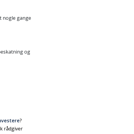
et nogle gange
sbeskatning og
nvestere
?
k rådgiver