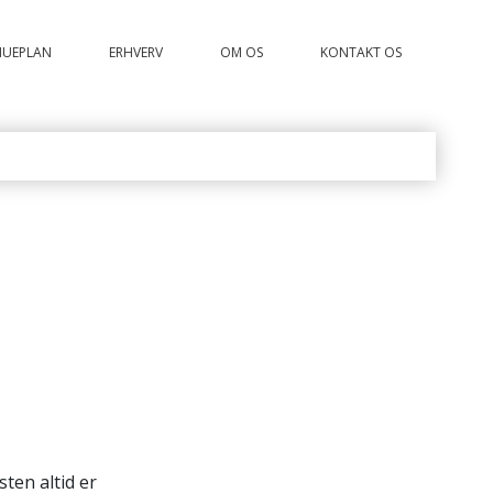
MUEPLAN
ERHVERV
OM OS
KONTAKT OS
sten altid er