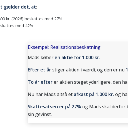
t gælder det, at
:
400 kr. (2026) beskattes med 27%
beskattes med 42%
Eksempel: Realisationsbeskatning
Mads køber
én aktie for 1.000 kr.
Efter et år
stiger aktien i værdi, og den er nu
1
To år efter
er aktien steget yderligere, den h
Nu har Mads altså et
afkast på 1.000 kr.
og han
Skattesatsen er på 27%
og Mads skal derfor 
sin gevinst.