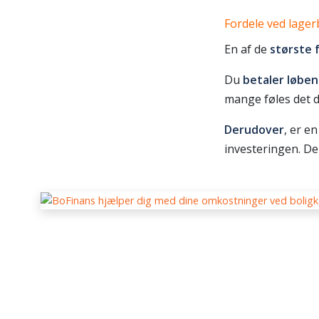
Fordele ved lage
En af de
største 
Du
betaler løbe
mange føles det d
Derudover
, er e
investeringen. De