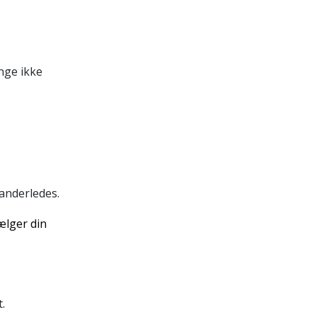
enge ikke
 anderledes.
ælger din
.