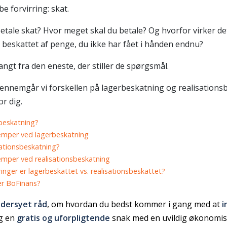
e forvirring: skat.
etale skat? Hvor meget skal du betale? Og hvorfor virker d
 beskattet af penge, du ikke har fået i hånden endnu?
langt fra den eneste, der stiller de spørgsmål.
gennemgår vi forskellen på lagerbeskatning og realisation
r dig.
beskatning?
emper ved lagerbeskatning
sationsbeskatning?
emper ved realisationsbeskatning
ringer er lagerbeskattet vs. realisationsbeskattet?
er BoFinans?
dersyet råd
, om hvordan du bedst kommer i gang med at
i
g en
gratis og uforpligtende
snak med en uvildig økonomis