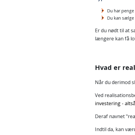
Du har penge 
Du kan sælge e
Er du nødt til at 
længere kan få lo
Hvad er rea
Når du derimod s
Ved realisations
investering - altså
Deraf navnet "rea
Indtil da, kan vær