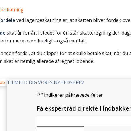
rbeskatning
fordele
ved lagerbeskatning er, at skatten bliver fordelt over
nde
skat år for år, i stedet for én står skatteregning den dag
erfor mere overskueligt - også mentalt.
n anden fordel, at du slipper for at skulle betale skat, når du
n skat er nemlig allerede afregnet løbende.
TILMELD DIG VORES NYHEDSBREV
"
*
" indikerer påkrævede felter
Få ekspertråd direkte i indbakke