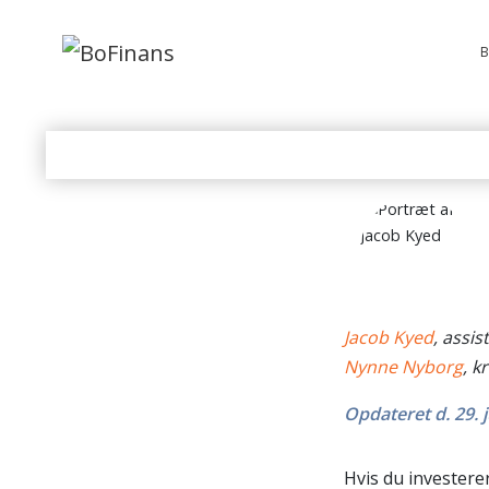
B
Jacob Kyed
, assi
Nynne Nyborg
, k
Opdateret d. 29. j
Hvis du investerer