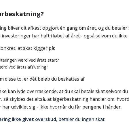
erbeskatning?
ng bliver dit afkast opgjort én gang om året, og du betaler 
 investeringer har haft i løbet af året - også selvom du ikke
onkret, at skat kigger på:
steringen værd ved årets start?
ærd ved årets afslutning?
m disse to, er dét beløb du beskattes af.
ke kan lyde overraskende, at du skal betale skat selvom du 
r, så skyldes det altså, at lagerbeskatning handler om, hvor
r har udviklet sig - ikke hvornår du får pengene i hånden.
ering ikke givet overskud,
betaler du ingen skat.