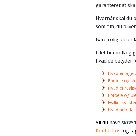
garanteret at skab
Hvornår skal du b
som om, du bliver
Bare rolig, du er 
I det her indlæg 
hvad de betyder fo
Hvad er lager
Fordele og ul
Hvad er reali
Fordele og ul
Hvilke investe
Hvad anbefal
Vil du have
skræd
Kontakt os
,
og ta