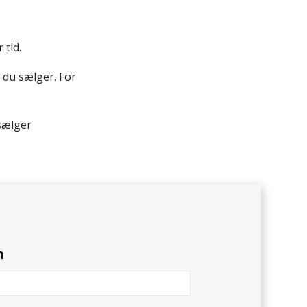
 tid.
, du sælger. For
 sælger
n